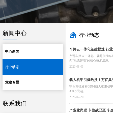
新闻中心
行业动态
车路云一体化基建提速 行
中心新闻
所谓车路云一体化，就是借助车
向“系统智能”的核心技术底座。
2026-08-03
行业动态
载人机甲引爆热搜！万亿具
党建专栏
宇树科技发布GD01载人变形机
390万元起。‌‌
2026-07-20
联系
我们
产业化尚远 卡位战已至 车